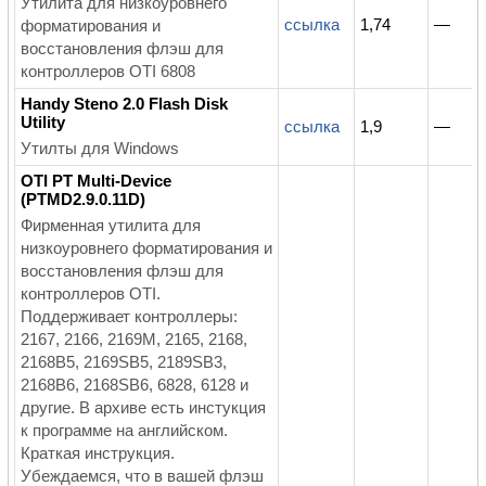
Утилита для низкоуровнего
ссылка
1,74
—
форматирования и
восстановления флэш для
контроллеров OTI 6808
Handy Steno 2.0 Flash Disk
Utility
ссылка
1,9
—
Утилты для Windows
OTI PT Multi-Device
(PTMD2.9.0.11D)
Фирменная утилита для
низкоуровнего форматирования и
восстановления флэш для
контроллеров OTI.
Поддерживает контроллеры:
2167, 2166, 2169M, 2165, 2168,
2168B5, 2169SB5, 2189SB3,
2168B6, 2168SB6, 6828, 6128 и
другие. В архиве есть инстукция
к программе на английском.
Краткая инструкция.
Убеждаемся, что в вашей флэш