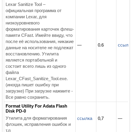
Lexar Sanitize Tool –
официальная программа от
компании Lexar, для
низкоуровневого
форматирования карточек флеш-
памяти CFast. Имейте ввиду, что
после её использования, никакие
—
0.6
ссылк
данные на носителе не подлежат
восстановлению. Утилита
является портабельной и
состоит всего лишь из одного
файла
Lexar_CFast_Sanitize_Tool.exe.
(иногда пишет ошибку при
загрузке) При загрузке нажмите -
Все равно сохранить.
Format Utility For Adata Flash
Disk PD-0
Утилита для форматирования
ссылка
0,7
—
флэшек, исправления ошибок и
т.п