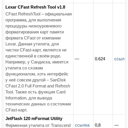
Lexar CFast Refresh Tool v1.8
CFast RefreshTool – официальная
программа, для выполнения
процедуры низкоуровневого
форматирования карт памяти
формата CFast от компании
Lexar. Данная утилита, для
чистки CFast-карт, является не
единственной в своём роде.
—
0.624
ссылк
Например, у Сандиска, имеется
утилита со схожим
функционалом, хоть интерфейс
у неё совсем другой – SanDisk
CFast 2.0 Full Format and Refresh
Tool. Также есть функция Card
Information, для вывода
технических данных о состоянии
CFast-карт.
JetFlash 120 mFormat Utility
ссылка
0,8
—
Фирменная утилита от Transcend