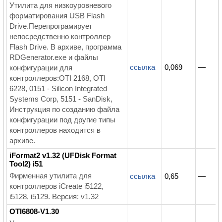
Утилита для низкоуровневого
форматирования USB Flash
Drive.Перепрограмирует
непосредственно контроллер
Flash Drive. В архиве, программа
RDGenerator.exe и файлы
ссылка
0,069
—
конфигурации для
контроллеров:OTI 2168, OTI
6228, 0151 - Silicon Integrated
Systems Corp, 5151 - SanDisk,
Инструкция по созданию файла
конфигурации под другие типы
контроллеров находится в
архиве.
iFormat2 v1.32 (UFDisk Format
Tool2) i51
Фирменная утилита для
ссылка
0,65
—
контроллеров iCreate i5122,
i5128, i5129. Версия: v1.32
OTI6808-V1.30