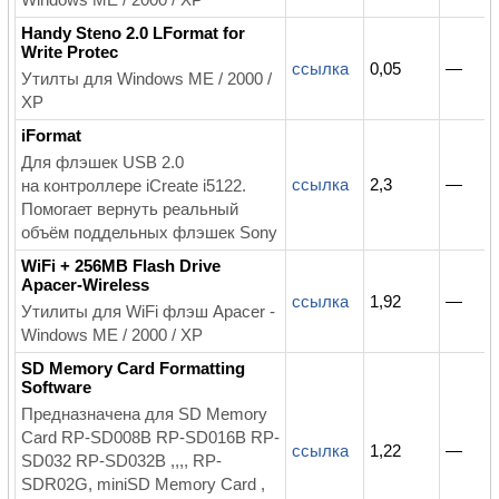
Handy Steno 2.0 LFormat for
Write Protec
ссылка
0,05
—
Утилты для Windows ME / 2000 /
XP
iFormat
Для флэшек USB 2.0
ссылка
2,3
—
на контроллере iCreate i5122.
Помогает вернуть реальный
объём поддельных флэшек Sony
WiFi + 256MB Flash Drive
Apacer-Wireless
ссылка
1,92
—
Утилиты для WiFi флэш Apacer -
Windows ME / 2000 / XP
SD Memory Card Formatting
Software
Предназначена для SD Memory
Card RP-SD008B RP-SD016B RP-
ссылка
1,22
—
SD032 RP-SD032B ,,,, RP-
SDR02G, miniSD Memory Card ,