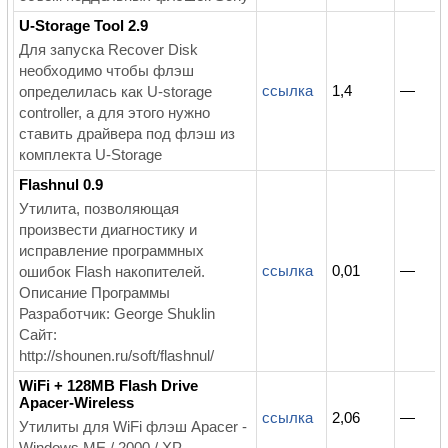
U-Storage Tool 2.9
Для запуска Recover Disk
необходимо чтобы флэш
ссылка
1,4
—
определилась как U-storage
cоntroller, а для этого нужно
ставить драйвера под флэш из
комплекта U-Storage
Flashnul 0.9
Утилита, позволяющая
произвести диагностику и
исправление программных
ссылка
0,01
—
ошибок Flash накопителей.
Описание Программы
Разработчик: George Shuklin
Сайт:
http://shounen.ru/soft/flashnul/
WiFi + 128MB Flash Drive
Apacer-Wireless
ссылка
2,06
—
Утилиты для WiFi флэш Apacer -
Windows ME / 2000 / XP