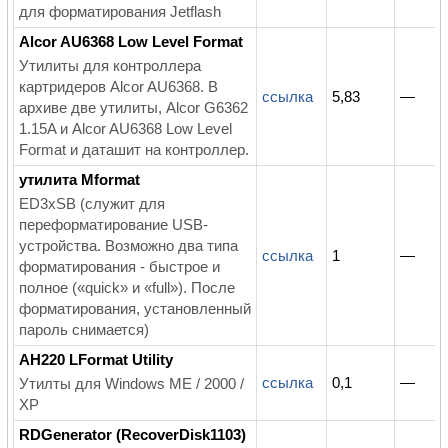
для форматирования Jetflash
Alcor AU6368 Low Level Format
Утилиты для контроллера
картридеров Alcor AU6368. В
ссылка
5,83
—
архиве две утилиты, Alcor G6362
1.15A и Alcor AU6368 Low Level
Format и даташит на контроллер.
утилита Mformat
ED3xSB (служит для
переформатирование USB-
устройства. Возможно два типа
ссылка
1
—
форматирования - быстрое и
полное («quick» и «full»). После
форматирования, установленный
пароль снимается)
AH220 LFormat Utility
ссылка
0,1
—
Утилты для Windows ME / 2000 /
XP
RDGenerator (RecoverDisk1103)