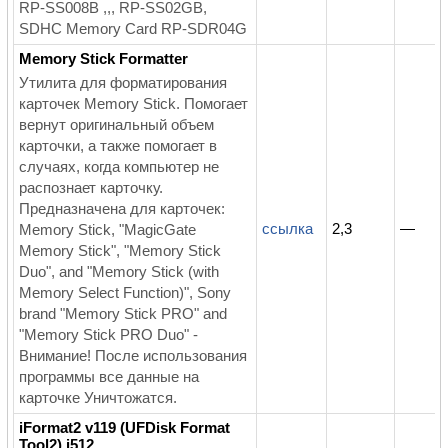
RP-SS008B ,,, RP-SS02GB,
SDHC Memory Card RP-SDR04G
Memory Stick Formatter
Утилита для форматирования
карточек Memory Stick. Помогает
вернут оригинальный объем
карточки, а также помогает в
случаях, когда компьютер не
распознает карточку.
Предназначена для карточек:
ссылка
2,3
—
Memory Stick, "MagicGate
Memory Stick", "Memory Stick
Duo", and "Memory Stick (with
Memory Select Function)", Sony
brand "Memory Stick PRO" and
"Memory Stick PRO Duo" -
Внимание! После использования
программы все данные на
карточке Уничтожатся.
iFormat2 v119 (UFDisk Format
Tool2) i512