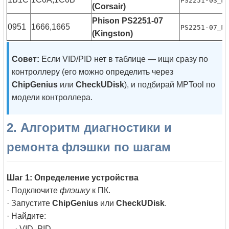
PS2251-03_M
(Corsair)
Phison PS2251-07
0951
1666,1665
PS2251-07_M
(Kingston)
Совет:
Если VID/PID нет в таблице — ищи сразу по
контроллеру (его можно определить через
ChipGenius
или
CheckUDisk
), и подбирай MPTool по
модели контроллера.
2. Алгоритм диагностики и
ремонта флэшки по шагам
Шаг 1: Определение устройства
· Подключите
флэшку
к ПК.
· Запустите
ChipGenius
или
CheckUDisk
.
· Найдите:
· VID, PID