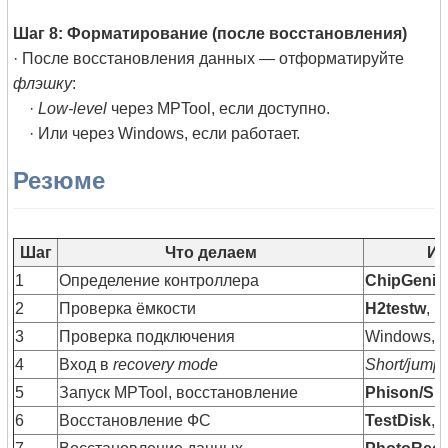
Шаг 8: Форматирование (после восстановления)
· После восстановления данных — отформатируйте
флэшку
:
·
Low-level
через MPTool, если доступно.
· Или через Windows, если работает.
Резюме
Шаг
Что делаем
Ис
1
Определение контроллера
ChipGeniu
2
Проверка ёмкости
H2testw
,
F
3
Проверка подключения
Windows, д
4
Вход в
recovery mode
Short/jump
5
Запуск MPTool, восстановление
Phison/Sil
6
Восстановление ФС
TestDisk
,