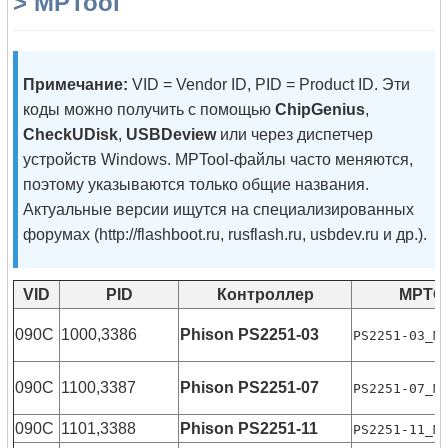
> MPTool
Примечание:
VID = Vendor ID, PID = Product ID. Эти
коды можно получить с помощью
ChipGenius
,
CheckUDisk
,
USBDeview
или через диспетчер
устройств Windows. MPTool-файлы часто меняются,
поэтому указываются только общие названия.
Актуальные версии ищутся на специализированных
форумах (http://flashboot.ru, rusflash.ru, usbdev.ru и др.).
VID
PID
Контроллер
MPTO
090C
1000,3386
Phison PS2251-03
PS2251-03_M
090C
1100,3387
Phison PS2251-07
PS2251-07_M
090C
1101,3388
Phison PS2251-11
PS2251-11_M