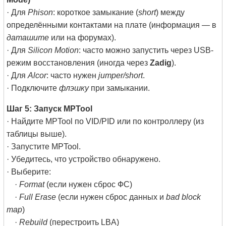
· Для
Phison
: короткое замыкание (
short
) между
определёнными контактами на плате (информация — в
даташите
или на форумах).
· Для
Silicon Motion
: часто можно запустить через USB-
режим восстановления (иногда через
Zadig
).
· Для
Alcor
: часто нужен
jumper/short
.
· Подключите
флэшку
при замыкании.
Шаг 5: Запуск MPTool
· Найдите MPTool по VID/PID или по контроллеру (из
таблицы выше).
· Запустите MPTool.
· Убедитесь, что устройство обнаружено.
· Выберите:
·
Format
(если нужен сброс ФС)
·
Full Erase
(если нужен сброс данных и
bad block
map
)
·
Rebuild
(перестроить LBA)