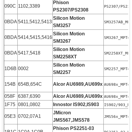
Phison
090C
1102,3389
PS2307/PS23
PS2307/PS2308
Silicon Motion
0BDA
5411,5412,5413
SM3257AB_MP
SM3257
Silicon Motion
0BDA
5414,5415,5416
SM3267_MPTo
SM3267
Silicon Motion
0BDA
5417,5418
SM2258XT_MP
SM2258XT
Silicon Motion
1D6B
0002
SM2257_MPTo
SM2257
154B
654B,654C
Alcor AU6989,AU699x
AU698x_MPTo
058F
6387,6390
Alcor AU6989,AU699x
AU698x_MPTo
1F75
0801,0802
Innostor IS902,IS903
IS902/903_M
JMicron
05E3
0702,07A1
JMS56x_MPTo
JMS567,JMS578
Phison PS2251-03
1B1C
1C0A,1C0B