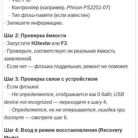
· Контроллер (например,
Phison PS2251-07
)
· Тип
флэш
-памяти (если известен)
· Запишите информацию.
Шаг 2: Проверка ёмкости
· Запустите
H2testw
или
F3
.
· Проверьте, соответствует ли реальная ёмкость
заявленной.
· Если нет —
флэшка
поддельная, ремонт не поможет.
Шаг 3: Проверка связи с устройством
· Если
флэшка
:
·
Не определяется
, отображается как 0 байт,
USB
device not recognized
— переходите к шагу 4.
·
Определяется
, но
не открывается
,
ошибка при
доступе
— смотрите шаг 6.
Шаг 4: Вход в режим восстановления (Recovery
Mode)